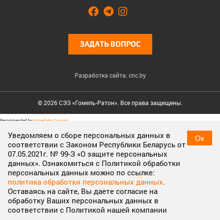
ЗАДАТЬ ВОПРОС
Разработка сайта: cnc.by
© 2026 СЭЗ «Гомель-Ратон». Все права защищены.
Recommended by
Immediate Connect
Cookies & Privacy
Уведомляем о сборе персональных данных в
Ок
соответствии с Законом Республики Беларусь от
Cookies enable you to use shopping carts and to personalize
07.05.2021г. № 99-З «О защите персональных
your experience on our sites, tell us which parts of our websites
данных». Ознакомиться с Политикой обработки
people have visited, help us measure the effectiveness of ads
персональных данных можно по ссылке:
and web searches, and give us insights into user behavior so we
политика обработки персональных данных
.
can improve our communications and products.
More
Оставаясь на сайте, Вы даете согласие на
information
обработку Ваших персональных данных в
соответствии с Политикой нашей компании
Accept Cookies
Customise Cookies