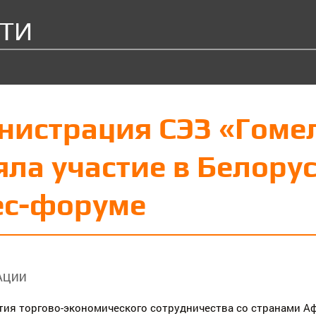
ТИ
нистрация СЭЗ «Гоме
ла участие в Белору
ес-форуме
АЦИИ
тия торгово-экономического сотрудничества со странами А