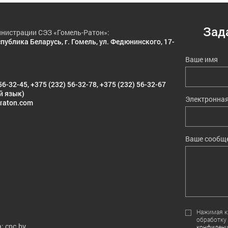
Зад
нистрации СЭЗ «Гомель-Ратон»:
публика Беларусь, г. Гомель, ул. Федюнинского, 17-
Ваше имя
56-32-45
,
+375 (232) 56-32-78
,
+375 (232) 56-32-67
й язык)
Электронная
raton.com
Ваше сообщ
Нажимая кн
обработку
: cnc.by
конфиденц