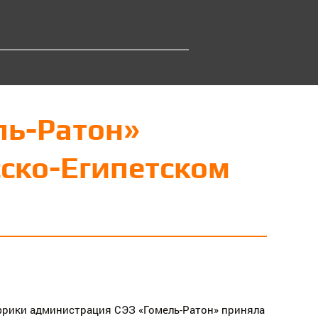
ль-Ратон»
сско-Египетском
фрики администрация СЭЗ «Гомель-Ратон» приняла