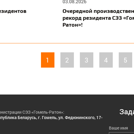
03.08.2026
езидентов
Очередной производстве
рекорд резидента СЭЗ «Го
Ратон»!
1
2
3
4
5
Зад
нистрации СЭЗ «Гомель-Ратон»:
публика Беларусь, г. Гомель, ул. Федюнинского, 17-
Ваше имя