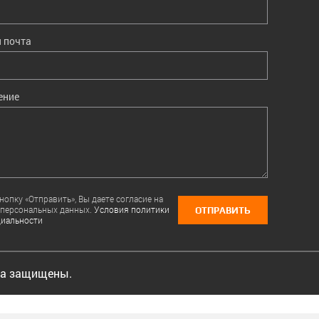
 почта
ение
опку «Отправить», Вы даете согласие на
 персональных данных.
Условия политики
ОТПРАВИТЬ
иальности
ва защищены.