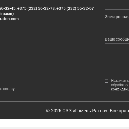
56-32-45
,
+375 (232) 56-32-78
,
+375 (232) 56-32-67
й язык)
Электронная
raton.com
Ваше сообщ
Нажимая кн
обработку
: cnc.by
конфиденц
© 2026 СЭЗ «Гомель-Ратон». Все пра