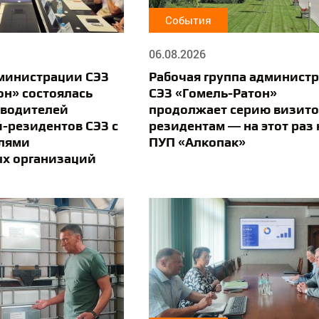
События
06.08.2026
дминистрации СЭЗ
Рабочая группа админист
он» состоялась
СЭЗ «Гомель-Ратон»
оводителей
продолжает серию визито
-резидентов СЭЗ с
резидентам — на этот раз 
лями
ПУП «Алкопак»
х организаций