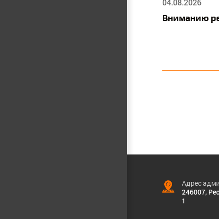
04.08.2026
Вниманию р
Адрес адми
246007, Рес
1