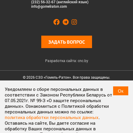
(232) 56-32-67 (английский язык)
info@gomelraton.com
ЗАДАТЬ ВОПРОС
Разработка сайта: cnc.by
© 2026 СЭЗ «Гомель-Ратон». Все права защищены.
Cookies & Privacy
Уведомляем о сборе персональных данных в
Ок
соответствии с Законом Республики Беларусь от
Cookies enable you to use shopping carts and to personalize
07.05.2021г. № 99-З «О защите персональных
your experience on our sites, tell us which parts of our websites
данных». Ознакомиться с Политикой обработки
people have visited, help us measure the effectiveness of ads
персональных данных можно по ссылке:
and web searches, and give us insights into user behavior so we
политика обработки персональных данных
.
can improve our communications and products.
More
Оставаясь на сайте, Вы даете согласие на
information
обработку Ваших персональных данных в