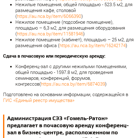
Нежилые помещения, общей площадью - 523.5 м2, для
размещения кафе, столовой
(
https://au.nca.by/item/6066390
)
Нежилое помещение (подсобное помещение),
площадью – 6,3 м2, для размещения оборудования
(
https://au.nca.by/item/11581946
)
Нежилое помещение (кабинет), площадью – 25 м2, для
размещения офиса (
https://au.nca.by/item/16242174
)
Сдача в почасовую или периодическую аренду:
Конференц-зал с другими нежилыми помещениями,
общей площадью - 1597.8 м2, для проведения
семинаров, конференций, форумов,
конгрессов(
https://au.nca.by/item/6874039
)
Подготовлено на основании информации, содержащейся в
ГИС «Единый реестр имущества»
Администрация СЭЗ «Гомель-Ратон»
предлагает в почасовую аренду конференц-
зал в бизнес-центре, расположенном по