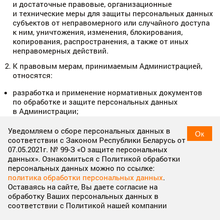
и достаточные правовые, организационные
и технические меры для защиты персональных данных
субъектов от неправомерного или случайного доступа
к ним, уничтожения, изменения, блокирования,
копирования, распространения, а также от иных
неправомерных действий.
К правовым мерам, принимаемым Администрацией,
относятся:
разработка и применение нормативных документов
по обработке и защите персональных данных
в Администрации;
включение в соглашения, заключаемые
Уведомляем о сборе персональных данных в
Ок
Администрацией с контрагентами, требований
соответствии с Законом Республики Беларусь от
соблюдения конфиденциальности и обеспечения
07.05.2021г. № 99-З «О защите персональных
безопасности персональных данных субъектов при их
данных». Ознакомиться с Политикой обработки
обработке;
персональных данных можно по ссылке:
издание внутренних документов по вопросам
политика обработки персональных данных
.
обработки персональных данных, а также ЛПА,
Оставаясь на сайте, Вы даете согласие на
устанавливающих процедуры, направленные
обработку Ваших персональных данных в
на предотвращение и выявление нарушений при
соответствии с Политикой нашей компании
работе с персональными данными, устранение