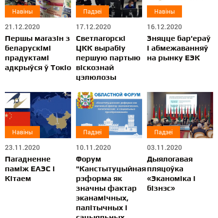
Навіны
Падзеі
Навіны
21.12.2020
17.12.2020
16.12.2020
Першы магазін з
Светлагорскі
Зняцце бар'ераў
беларускімі
ЦКК вырабіу
і абмежаванняў
прадуктамі
першую партыю
на рынку ЕЭК
адкрыўся ў Токіо
віскознай
цэлюлозы
Навіны
Падзеі
Падзеі
23.11.2020
10.11.2020
03.11.2020
Пагадненне
Форум
Дыялогавая
паміж ЕАЭС і
"Канстытуцыйная
пляцоўка
Кітаем
рэформа як
«Эканоміка і
значны фактар
бізнэс»
эканамічных,
палітычных і
сацыяльных