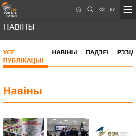
BY
НАВІНЫ
УСЕ
НАВІНЫ
ПАДЗЕІ
РЭЗІ
ПУБЛІКАЦЫІ
Навіны