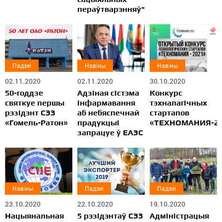
пераўтварэнняў"
Падзеі
Навіны
Навіны
02.11.2020
02.11.2020
30.10.2020
50-годдзе
Адзіная сістэма
Конкурс
святкуе першы
інфармавання
тэхналагічных
рэзідэнт СЭЗ
аб небяспечнай
стартапов
«Гомель-Ратон»
прадукцыі
«ТЕХНОМАНИЯ-20
запрацуе ў ЕАЭС
Навіны
Падзеі
Падзеі
23.10.2020
22.10.2020
19.10.2020
Нацыянальная
5 рэзідэнтаў СЭЗ
Адміністрацыя