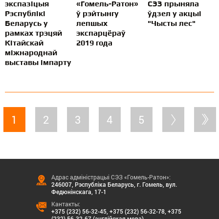
экспазіцыя
«Гомель-Ратон»
СЭЗ прыняла
Рэспублікі
ў рэйтынгу
ўдзел у акцыі
Беларусь у
лепшых
"Чысты лес"
рамках трэцяй
экспарцёраў
Кітайскай
2019 года
міжнароднай
выставы імпарту
1
2
3
4
5
Адрас адміністрацыі СЭЗ «Гомель-Ратон»:
246007, Рэспубліка Беларусь, г. Гомель, вул.
Федюнінскага, 17-1
Кантакты:
+375 (232) 56-32-45
,
+375 (232) 56-32-78
,
+375
(232) 56-32-67 (англійская мова)