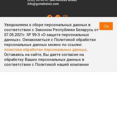
info@gomelraton.com
Уведомляем о сборе персональных данных в
Ок
соответствии с Законом Республики Беларусь от
07.05.2021г. № 99-З «О защите персональных
ЗАДАЦЬ ПЫТАННЕ
данных». Ознакомиться с Политикой обработки
персональных данных можно по ссылке:
политика обработки персональных данных
.
Распрацоўка сайта: cnc.by
Оставаясь на сайте, Вы даете согласие на
обработку Ваших персональных данных в
соответствии с Политикой нашей компании
© 2026 СЭЗ «Гомель-Ратон». Ўсе правы абаронены.
Cookies & Privacy
Cookies enable you to use shopping carts and to personalize
your experience on our sites, tell us which parts of our websites
people have visited, help us measure the effectiveness of ads
and web searches, and give us insights into user behavior so we
can improve our communications and products.
More
information