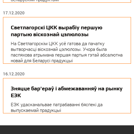
17.12.2020
Светлагорскі ЦКК вырабіу першую
партыю віскознай цэлюлозы
На Светлагорскім ЦКК усё гатова да пачатку
вытворчасці віскознай цэлюлозы. Учора была
паспяхова атрымана першая партыя гэтай абсалютна
новай для Беларусі прадукцыі
16.12.2020
Зняцце бар'ераў і абмежаванняў на рынку
ЕЭК
ЕЭК удасканальвае патрабаванні бяспекі да
выпускаемай прадукцыі