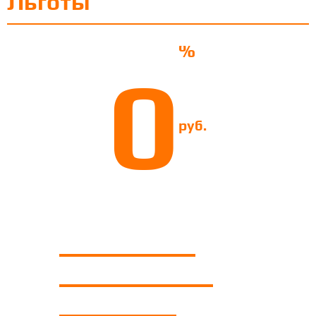
Льготы
%
0
руб.
Падатак на прыбытак
Падатак на нерухомасць
Зямельны падатак