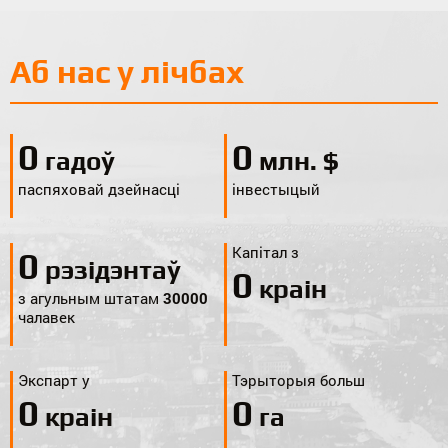
Аб нас у лічбах
0
0
гадоў
млн. $
паспяховай дзейнасці
інвестыцый
Капітал з
0
рэзідэнтаў
0
краін
з агульным штатам
30000
чалавек
Экспарт у
Тэрыторыя больш
0
0
краін
га