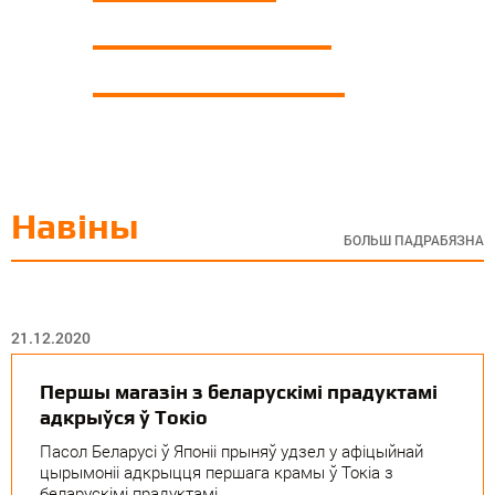
Мытныя пошліны и НДС
Арэндная плата на зямлю
Навіны
БОЛЬШ ПАДРАБЯЗНА
21.12.2020
Першы магазін з беларускімі прадуктамі
адкрыўся ў Токіо
Пасол Беларусі ў Японіі прыняў удзел у афіцыйнай
цырымоніі адкрыцця першага крамы ў Токіа з
беларускімі прадуктамі