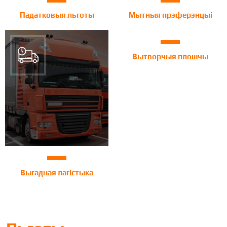
Падатковыя льготы
Мытныя прэферэнцыі
Вытворчыя плошчы
Выгадная лагістыка