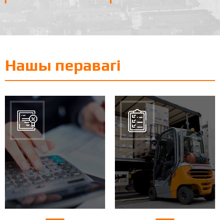
Нашы перавагі