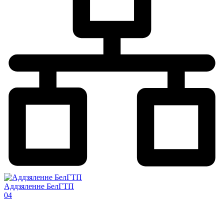
Аддзяленне БелГТП
04