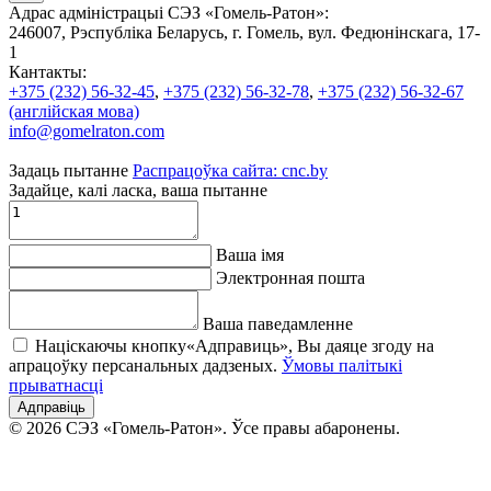
Адрас адміністрацыі СЭЗ «Гомель-Ратон»:
246007, Рэспубліка Беларусь, г. Гомель, вул. Федюнінскага, 17-
1
Кантакты:
+375 (232) 56-32-45
,
+375 (232) 56-32-78
,
+375 (232) 56-32-67
(англійская мова)
info@gomelraton.com
Задаць пытанне
Распрацоўка сайта: cnc.by
Задайце, калі ласка, ваша пытанне
Ваша імя
Электронная пошта
Ваша паведамленне
Націскаючы кнопку«Адправиць», Вы даяце згоду на
апрацоўку персанальных дадзеных.
Ўмовы палітыкі
прыватнасці
Адправіць
© 2026 СЭЗ «Гомель-Ратон». Ўсе правы абаронены.