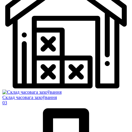
Склад часовага захоўвання
03