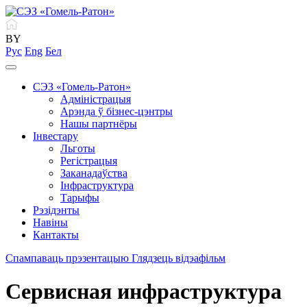
BY
Рус
Eng
Бел
СЭЗ «Гомель-Ратон»
Адміністрацыя
Арэнда ў бізнес-цэнтры
Нашы партнёры
Інвестару
Льготы
Регістрацыя
Заканадаўства
Інфраструктура
Тарыфы
Рэзідэнты
Навіны
Кантакты
Спампаваць прэзентацыю
Глядзець відэафільм
Сервисная инфраструктура