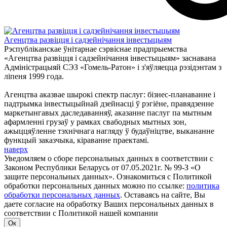
Агенцтва развіцця і садзейнічання інвестыцыям
Рэспубліканскае ўнітарнае сэрвіснае прадпрыемства
«Агенцтва развіцця і садзейнічання інвестыцыям» заснавана
Адміністрацыяй СЭЗ «Гомель-Ратон» і з'яўляецца рэзiдэнтам з
ліпеня 1999 года.
Агенцтва аказвае шырокі спектр паслуг: бізнес-планаванне і
падтрымка інвестыцыйнай дзейнасці ў рэгіёне, правядзенне
маркетынгавых даследаванняў, аказанне паслуг па мытным
афармленні грузаў у рамках свабодных мытных зон,
ажыццяўленне тэхнічнага нагляду ў будаўніцтве, выкананне
функцый заказчыка, кіраванне праектамі.
наверх
Уведомляем о сборе персональных данных в соответствии с
Законом Республики Беларусь от 07.05.2021г. № 99-З «О
защите персональных данных». Ознакомиться с Политикой
обработки персональных данных можно по ссылке:
политика
обработки персональных данных
. Оставаясь на сайте, Вы
даете согласие на обработку Ваших персональных данных в
соответствии с Политикой нашей компании
Ок