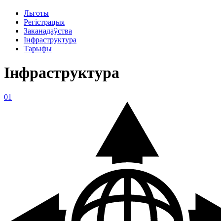
Льготы
Регістрацыя
Заканадаўства
Інфраструктура
Тарыфы
Інфраструктура
01