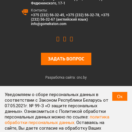
Федюнинского, 17-1
Контакты:
+375 (232) 56-32-45
,
+375 (232) 56-32-78
,
+375
(232) 56-32-67 (английский язык)
info@gomelraton.com
ЗАДАТЬ ВОПРОС
Разработка сайта: cnc.by
© 2026 СЭЗ «Гомель-Ратон». Все права защищены.
Уведомляем о сборе персональных данных в
Ок
соответствии с Законом Республики Беларусь от
Cookies & Privacy
07.05.2021г. № 99-З «О защите персональных
данных». Ознакомиться с Политикой обработки
Cookies enable you to use shopping carts and to personalize your
персональных данных можно по ссылке:
политика
experience on our sites, tell us which parts of our websites people
обработки персональных данных
. Оставаясь на
have visited, help us measure the effectiveness of ads and web
сайте, Вы даете согласие на обработку Ваших
searches, and give us insights into user behavior so we can