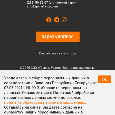
(232) 56-32-67 (английский язык)
info@gomelraton.com
ЗАДАТЬ ВОПРОС
Разработка сайта: cnc.by
© 2026 СЭЗ «Гомель-Ратон». Все права защищены.
Cookies & Privacy
Уведомляем о сборе персональных данных в
Ок
соответствии с Законом Республики Беларусь от
Cookies enable you to use shopping carts and to personalize
07.05.2021г. № 99-З «О защите персональных
your experience on our sites, tell us which parts of our websites
данных». Ознакомиться с Политикой обработки
people have visited, help us measure the effectiveness of ads
персональных данных можно по ссылке:
and web searches, and give us insights into user behavior so we
политика обработки персональных данных
.
can improve our communications and products.
More
Оставаясь на сайте, Вы даете согласие на
information
обработку Ваших персональных данных в