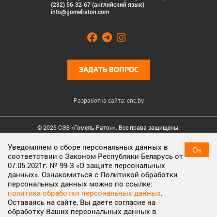
(232) 56-32-67 (английский язык)
info@gomelraton.com
ЗАДАТЬ ВОПРОС
Разработка сайта: cnc.by
© 2026 СЭЗ «Гомель-Ратон». Все права защищены.
Cookies & Privacy
Уведомляем о сборе персональных данных в
Ок
соответствии с Законом Республики Беларусь от
Cookies enable you to use shopping carts and to personalize
07.05.2021г. № 99-З «О защите персональных
your experience on our sites, tell us which parts of our websites
данных». Ознакомиться с Политикой обработки
people have visited, help us measure the effectiveness of ads
персональных данных можно по ссылке:
and web searches, and give us insights into user behavior so we
политика обработки персональных данных
.
can improve our communications and products.
More
Оставаясь на сайте, Вы даете согласие на
information
обработку Ваших персональных данных в