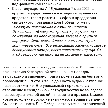
над фашистской Германией.
Глава государства А.Г.Лукашенко 7 мая 2026 г.,
вручая государственные награды заслуженным
представителям различных сфер в преддверии
священного праздника Дня Победы отметил:
«Беларусь, потерявшая в горниле Великой
Отечественной каждого третьего, разрушенная,
сожженная, но непокоренная, вместе с другими
народами Советского Союза спасла планету от
коричневой чумы. Это величайшая заслуга, гордость
белорусского народа, всего советского народа. От
этой гордости мы никогда не должны отказаться»
.
Более 80 лет мы живем под мирным небом. Впервые за
всю историю белорусской земли нашим народом
выстрадано и завоевано право прожить жизнь без войн,
порабощения и гнета. Это не данность судьбы, а главное
наше достижение. Это уникальный период, когда
стремление к созиданию и сотрудничеству возобладало
над разрушительной силой ненависти и вражды. Каждое
новое поколение росло, не зная ужасов войны и лишений.
Смысл и ценность Дня Победы останутся в исторической