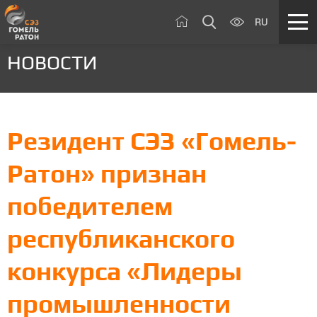
RU
НОВОСТИ
Резидент СЭЗ «Гомель-
Ратон» признан
победителем
республиканского
конкурса «Лидеры
промышленности