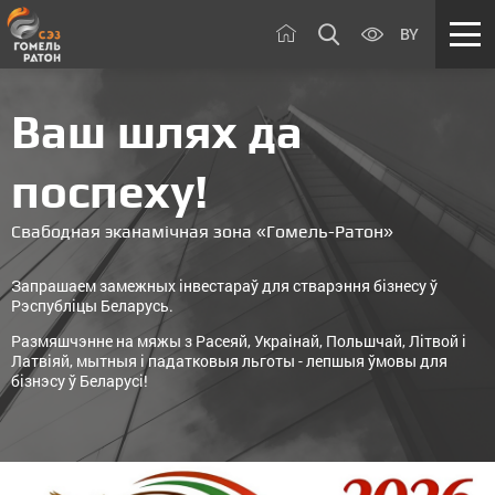
BY
Ваш шлях да
поспеху!
Свабодная эканамічная зона «Гомель-Ратон»
Запрашаем замежных інвестараў для стварэння бізнесу ў
Рэспубліцы Беларусь.
Размяшчэнне на мяжы з Расеяй, Украінай, Польшчай, Літвой і
Латвіяй, мытныя і падатковыя льготы - лепшыя ўмовы для
бізнэсу ў Беларусі!