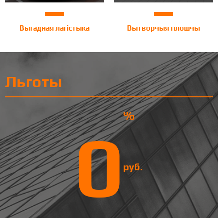
Выгадная лагістыка
Вытворчыя плошчы
Льготы
%
0
руб.