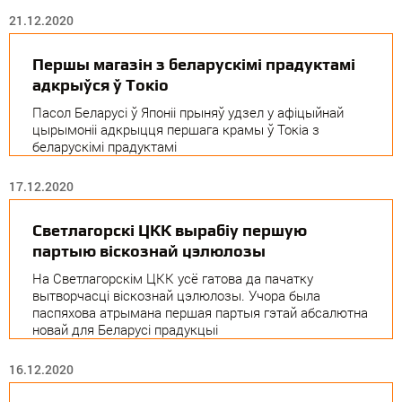
21.12.2020
Першы магазін з беларускімі прадуктамі
адкрыўся ў Токіо
Пасол Беларусі ў Японіі прыняў удзел у афіцыйнай
цырымоніі адкрыцця першага крамы ў Токіа з
беларускімі прадуктамі
17.12.2020
Светлагорскі ЦКК вырабіу першую
партыю віскознай цэлюлозы
На Светлагорскім ЦКК усё гатова да пачатку
вытворчасці віскознай цэлюлозы. Учора была
паспяхова атрымана першая партыя гэтай абсалютна
новай для Беларусі прадукцыі
16.12.2020