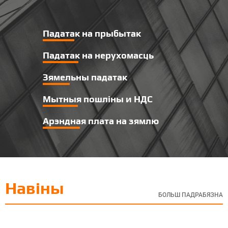
Падатак на прыбытак
Падатак на нерухомасць
Зямельны падатак
Мытныя пошліны и НДС
Арэндная плата на зямлю
Навіны
БОЛЬШ ПАДРАБЯЗНА