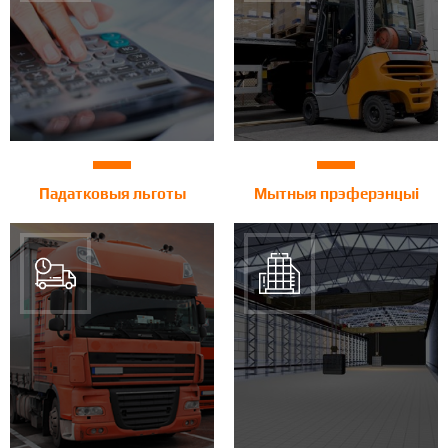
Падатковыя льготы
Мытныя прэферэнцыі