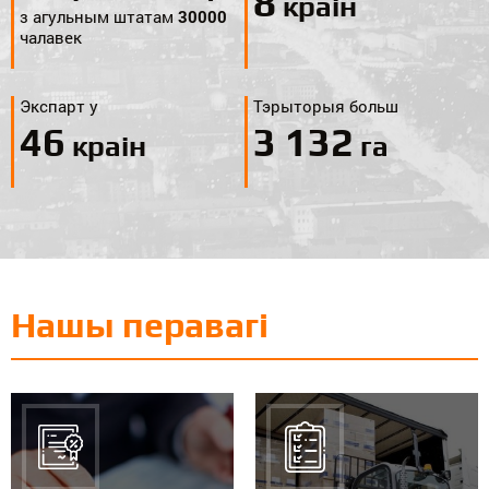
9
краін
з агульным штатам
30000
чалавек
Экспарт у
Тэрыторыя больш
52
3 469
краін
га
Нашы перавагі