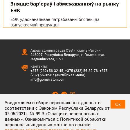
Зняцце бар'ераў і абмежаванняў на рынку
ЕЭК
ЕЭК удасканальвае патрабаванні бяспекі да
выпускаемай прадукцыі
Адрас адміністрацыі СЭЗ «Гомель-Ратон»:
246007, Рэспубліка Беларусь, г. Гомель, вул.
Федюнінскага, 17-1
Кантакты:
+375 (232) 56-32-45
,
+375 (232) 56-32-78
,
+375
(232) 56-32-67 (англійская мова)
info@gomelraton.com
Уведомляем о сборе персональных данных в
Ок
соответствии с Законом Республики Беларусь от
07.05.2021г. № 99-З «О защите персональных
ЗАДАЦЬ ПЫТАННЕ
данных». Ознакомиться с Политикой обработки
персональных данных можно по ссылке: