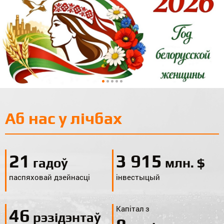
Аб нас у лічбах
24
4 336
гадоў
млн. $
паспяховай дзейнасці
інвестыцый
Капітал з
51
рэзідэнтаў