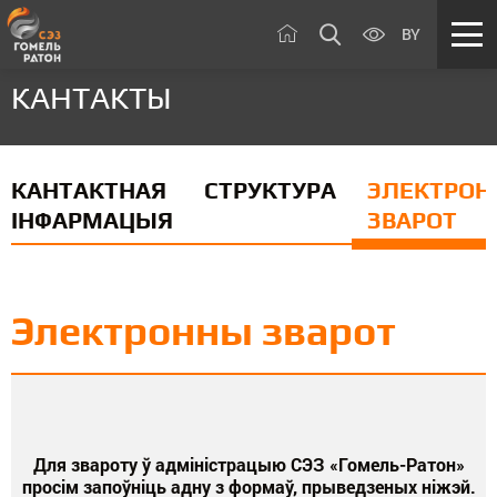
BY
КАНТАКТЫ
КАНТАКТНАЯ
СТРУКТУРА
ЭЛЕКТРО
ІНФАРМАЦЫЯ
ЗВАРОТ
Электронны зварот
Для звароту ў адміністрацыю СЭЗ «Гомель-Ратон»
просім запоўніць адну з формаў, прыведзеных ніжэй.