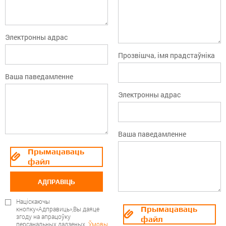
Электронны адрас
Прозвішча, імя прадстаўніка
Ваша паведамленне
Электронны адрас
Ваша паведамленне
Прымацаваць
файл
АДПРАВІЦЬ
Націскаючы
Прымацаваць
кнопку«Адправиць»,Вы даяце
згоду на апрацоўку
файл
персанальных дадзеных.
Ўмовы