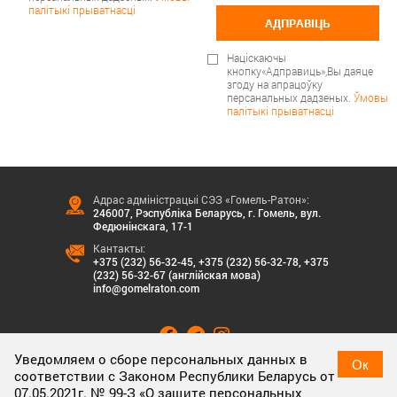
палітыкі прыватнасці
АДПРАВІЦЬ
Націскаючы
кнопку«Адправиць»,Вы даяце
згоду на апрацоўку
персанальных дадзеных.
Ўмовы
палітыкі прыватнасці
Адрас адміністрацыі СЭЗ «Гомель-Ратон»:
246007, Рэспубліка Беларусь, г. Гомель, вул.
Федюнінскага, 17-1
Кантакты:
+375 (232) 56-32-45
,
+375 (232) 56-32-78
,
+375
(232) 56-32-67 (англійская мова)
info@gomelraton.com
Уведомляем о сборе персональных данных в
Ок
соответствии с Законом Республики Беларусь от
07.05.2021г. № 99-З «О защите персональных
ЗАДАЦЬ ПЫТАННЕ