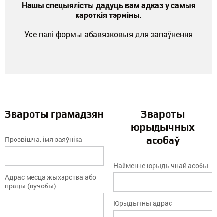
Нашы спецыялісты дадуць вам адказ у самыя
кароткія тэрміны.
Усе палі формы абавязковыя для запаўнення
Звароты грамадзян
Звароты
юрыдычных
асобаў
Прозвішча, імя заяўніка
Найменне юрыдычнай асобы
Адрас месца жыхарства або
працы (вучобы)
Юрыдычны адрас