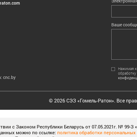
Электронная
raton.com
Ваше сообщ
Нажимая кн
обработку
: cnc.by
конфиденц
© 2026 СЭЗ «Гомель-Ратон». Все пра
 experience on our sites, tell us which parts of our websites peo
вии с Законом Республики Беларусь от 07.05.2021г. № 99-З
an improve our communications and products.
More information
данных можно по ссылке:
политика обработки персональных