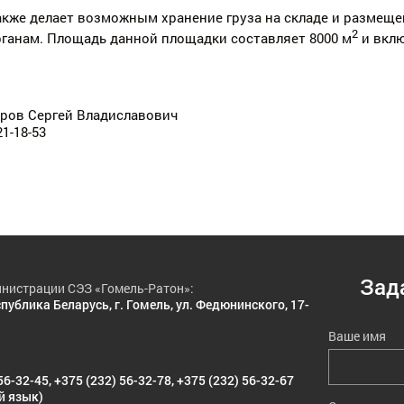
кже делает возможным хранение груза на складе и размеще
2
ганам. Площадь данной площадки составляет 8000 м
и вклю
уров Сергей Владиславович
21-18-53
Зад
нистрации СЭЗ «Гомель-Ратон»:
публика Беларусь, г. Гомель, ул. Федюнинского, 17-
Ваше имя
56-32-45
,
+375 (232) 56-32-78
,
+375 (232) 56-32-67
й язык)