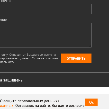
 почта
ение
опку «Отправить», Вы даете согласие на
 персональных данных.
Условия политики
ОТПРАВИТЬ
иальности
ва защищены.
ple have visited, help us measure the effectiveness of ads and
 «О защите персональных данных».
Ок
 данных
. Оставаясь на сайте, Вы даете согласие