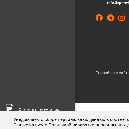
info@gomel
Разработка сайта
Cookies & Privacy
Скачать презентацию
Cookies enable you to use shopping carts and to personalize your
Уведомляем о сборе персональных данных в соответст
web searches, and give us insights into user behavior so we c
Ознакомиться с Политикой обработки персональных 
Смотреть видеофильм