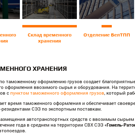
енного
Склад временного
Отделение БелТПП
ния
хранения
ЕМЕННОГО ХРАНЕНИЯ
 по таможенному оформлению грузов создает благоприятны
о оформления ввозимого сырья и оборудования. На террит
ров с
пунктом таможенного оформления грузов
, который раб
ает время таможенного оформления и обеспечивает своевр
-резидентами СЭЗ по экспортным поставкам.
размещения автотранспортных средств с ввозимым сырьем 
течение года в среднем на территории СВХ СЭЗ «
Гомель-Рато
автопоездов.